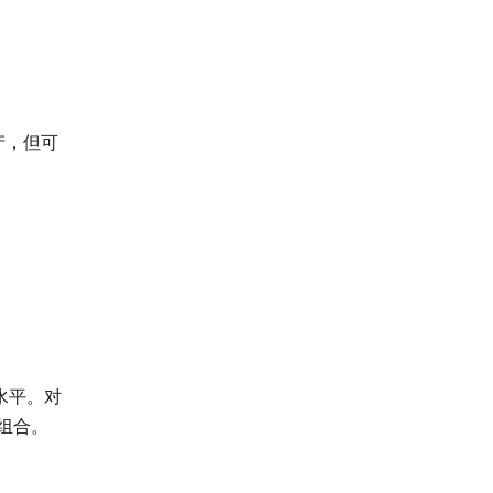
产，但可
水平。对
组合。