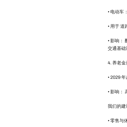
• 电动车
• 用于 
• 影响
交通基础
4. 养老
• 202
• 影响
我们的建
• 零售