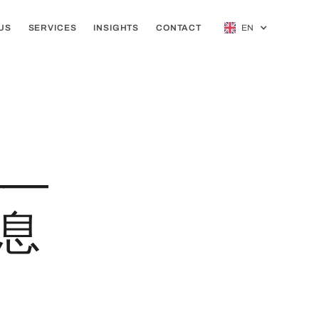
US
SERVICES
INSIGHTS
CONTACT
EN
——
息